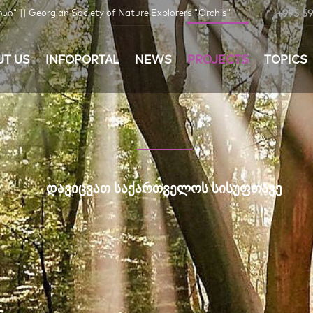
+995 59
| Georgian Society of Nature Explorers "Orchis"
UT US
INFOPORTAL
NEWS
PROJECTS
TOPICS
ᲓᲐᲕᲘᲪᲕᲐᲗ ᲡᲐᲥᲐᲠᲗᲕᲔᲚᲝᲡ ᲡᲘᲡᲣᲤᲗᲐᲕᲔ