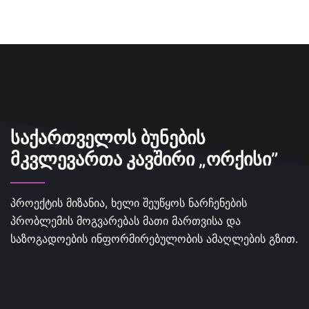
ᲡᲐᲥᲐᲠᲗᲕᲔᲚᲝᲡ ᲑᲣᲜᲔᲑᲘᲡ
ᲛᲙᲕᲚᲔᲕᲐᲠᲗᲐ ᲙᲐᲕᲨᲘᲠᲘ „ᲝᲠᲥᲘᲡᲘ”
პროექტის მიზანია, ხელი შეუწყოს ნარჩენების
პრობლემის მოგვარებას მათი მართვისა და
საზოგადოების ინფორმირებულობის ამაღლების გზით.