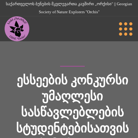
საქართველოს ბუნების მკვლევართა კავშირი „ორქისი" || Georgian
Society of Nature Explorers "Orchis"
ᲔᲡᲡᲔᲔᲑᲘᲡ ᲙᲝᲜᲙᲣᲠᲡᲘ
ᲣᲛᲐᲦᲚᲔᲡᲘ
ᲡᲐᲡᲬᲐᲕᲚᲔᲑᲚᲔᲑᲘᲡ
ᲡᲢᲣᲓᲔᲜᲢᲔᲑᲘᲡᲐᲗᲕᲘᲡ