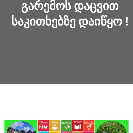
ᲒᲐᲠᲔᲛᲝᲡ ᲓᲐᲪᲕᲘᲗ
ᲡᲐᲙᲘᲗᲮᲔᲑᲖᲔ ᲓᲐᲘᲬᲧᲝ !