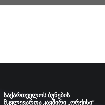
ᲡᲐᲥᲐᲠᲗᲕᲔᲚᲝᲡ ᲑᲣᲜᲔᲑᲘᲡ
ᲛᲙᲕᲚᲔᲕᲐᲠᲗᲐ ᲙᲐᲕᲨᲘᲠᲘ „ᲝᲠᲥᲘᲡᲘ”