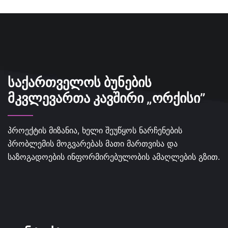
ᲡᲐᲥᲐᲠᲗᲕᲔᲚᲝᲡ ᲑᲣᲜᲔᲑᲘᲡ
ᲛᲙᲕᲚᲔᲕᲐᲠᲗᲐ ᲙᲐᲕᲨᲘᲠᲘ „ᲝᲠᲥᲘᲡᲘ”
პროექტის მიზანია, ხელი შეუწყოს ნარჩენების
პრობლემის მოგვარებას მათი მართვისა და
საზოგადოების ინფორმირებულობის ამაღლების გზით.