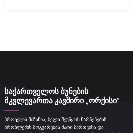
ᲡᲐᲥᲐᲠᲗᲕᲔᲚᲝᲡ ᲑᲣᲜᲔᲑᲘᲡ
ᲛᲙᲕᲚᲔᲕᲐᲠᲗᲐ ᲙᲐᲕᲨᲘᲠᲘ „ᲝᲠᲥᲘᲡᲘ”
პროექტის მიზანია, ხელი შეუწყოს ნარჩენების
პრობლემის მოგვარებას მათი მართვისა და