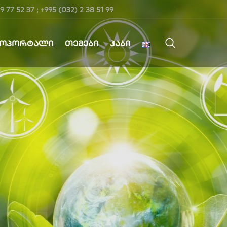
9 77 52 37 ; +995 (032) 2 38 51 99
ᲤᲝᲞᲝᲠᲢᲐᲚᲘ
ᲗᲔᲛᲔᲑᲘ
ᲰᲐᲑᲘ