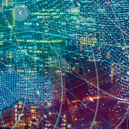
ჩვენი პლანეტის დასაცავად
პროექტების მხარდაჭერა
ᲕᲘᲜ ᲕᲐᲠᲗ
ᲠᲐᲡ ᲕᲐᲙᲔᲗᲔᲑᲗ