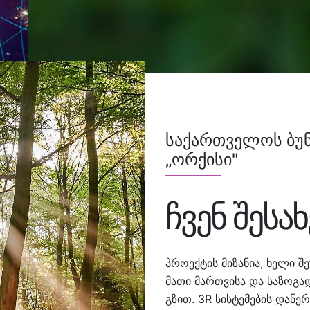
საქართველოს ბუნ
„ორქისი"
ჩვენ შესახ
პროექტის მიზანია, ხელი შ
მათი მართვისა და საზოგ
გზით. 3R სისტემების დან