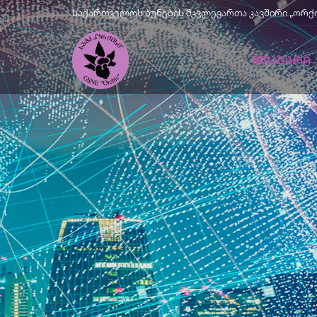
საქართველოს ბუნების მკვლევართა კავშირი „ორქისი" |
ᲛᲗᲐᲕᲐᲠᲘ
Მწვანე
Განვითარე