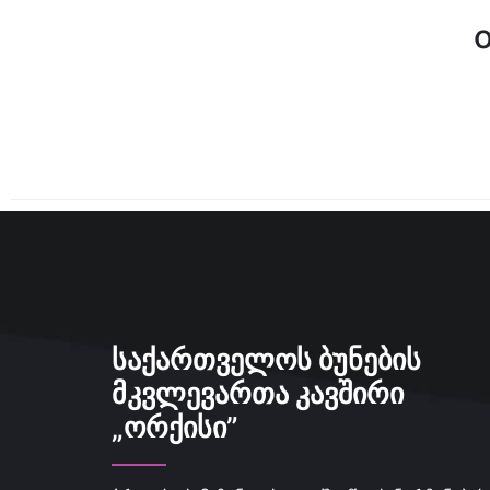
ᲡᲐᲥᲐᲠᲗᲕᲔᲚᲝᲡ ᲑᲣᲜᲔᲑᲘᲡ
ᲛᲙᲕᲚᲔᲕᲐᲠᲗᲐ ᲙᲐᲕᲨᲘᲠᲘ
„ᲝᲠᲥᲘᲡᲘ”