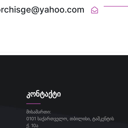
orchisge@yahoo.com
ᲙᲝᲜᲢᲐᲥᲢᲘ
მისამართი:
0101 საქართველო, თბილისი, ტაშკენტის
ქ. 10ა