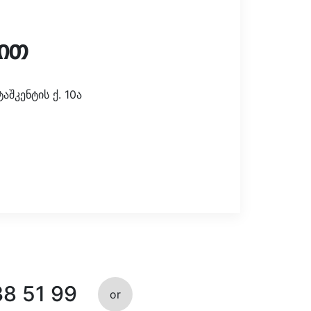
ით
შკენტის ქ. 10ა
38 51 99
or