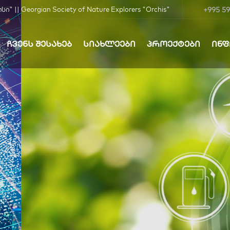
+995 59
| Georgian Society of Nature Explorers "Orchis"
ᲩᲕᲔᲜᲡ ᲨᲔᲡᲐᲮᲔᲑ
ᲡᲘᲐᲮᲚᲔᲔᲑᲘ
ᲞᲠᲝᲔᲥᲢᲔᲑᲘ
ᲘᲜ
ბა