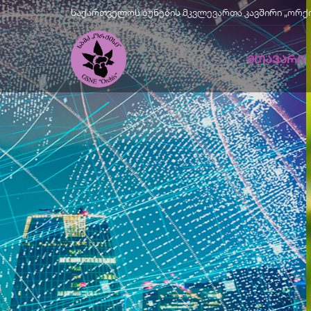
საქართველოს ბუნების მკვლევართა კავშირი „ორქისი" |
ᲛᲗᲐᲕᲐᲠᲘ
Მწვანე
Განვითარე