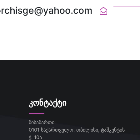
orchisge@yahoo.com
ᲙᲝᲜᲢᲐᲥᲢᲘ
მისამართი:
0101 საქართველო, თბილისი, ტაშკენტის
ქ. 10ა