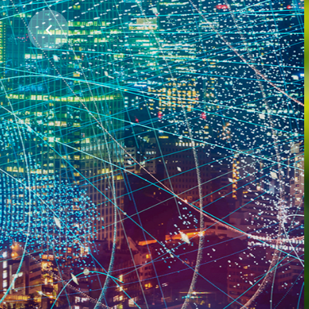
ჩვენი პლანეტის დასაცავად
პროექტების მხარდაჭერა
ᲕᲘᲜ ᲕᲐᲠᲗ
ᲠᲐᲡ ᲕᲐᲙᲔᲗᲔᲑᲗ