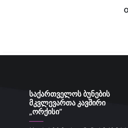
ᲡᲐᲥᲐᲠᲗᲕᲔᲚᲝᲡ ᲑᲣᲜᲔᲑᲘᲡ
ᲛᲙᲕᲚᲔᲕᲐᲠᲗᲐ ᲙᲐᲕᲨᲘᲠᲘ
„ᲝᲠᲥᲘᲡᲘ”