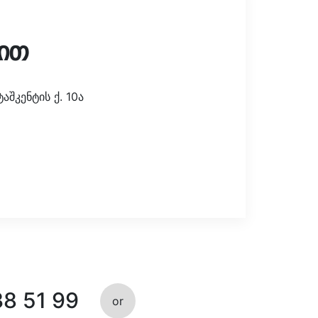
ით
შკენტის ქ. 10ა
38 51 99
or