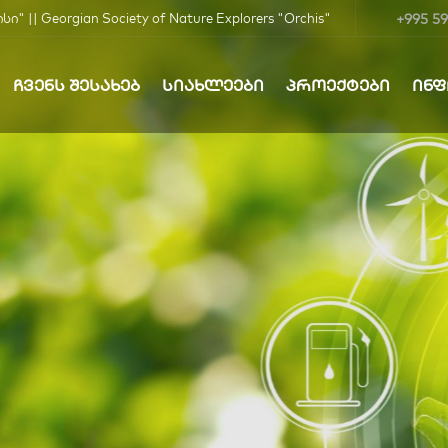
+995 59
| Georgian Society of Nature Explorers "Orchis"
ᲩᲕᲔᲜᲡ ᲨᲔᲡᲐᲮᲔᲑ
ᲡᲘᲐᲮᲚᲔᲔᲑᲘ
ᲞᲠᲝᲔᲥᲢᲔᲑᲘ
ᲘᲜ
ბა