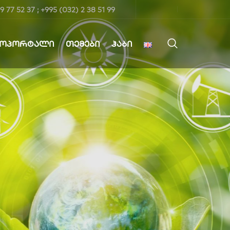
9 77 52 37 ; +995 (032) 2 38 51 99
ᲤᲝᲞᲝᲠᲢᲐᲚᲘ
ᲗᲔᲛᲔᲑᲘ
ᲰᲐᲑᲘ