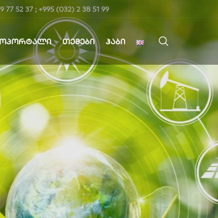
9 77 52 37 ; +995 (032) 2 38 51 99
ᲤᲝᲞᲝᲠᲢᲐᲚᲘ
ᲗᲔᲛᲔᲑᲘ
ᲰᲐᲑᲘ