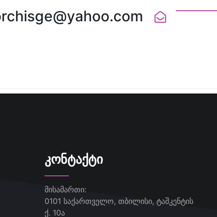
orchisge@yahoo.com
ᲙᲝᲜᲢᲐᲥᲢᲘ
მისამართი:
0101 საქართველო, თბილისი, ტაშკენტის
ქ. 10ა