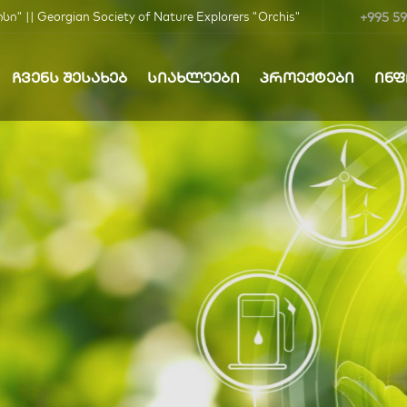
+995 59
| Georgian Society of Nature Explorers "Orchis"
ᲩᲕᲔᲜᲡ ᲨᲔᲡᲐᲮᲔᲑ
ᲡᲘᲐᲮᲚᲔᲔᲑᲘ
ᲞᲠᲝᲔᲥᲢᲔᲑᲘ
ᲘᲜ
ბა