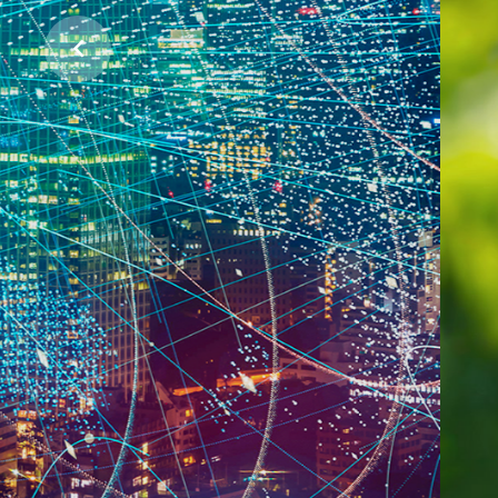
ჩვენი პლანეტის დასაცავად
პროექტების მხარდაჭერა
ᲕᲘᲜ ᲕᲐᲠᲗ
ᲠᲐᲡ ᲕᲐᲙᲔᲗᲔᲑᲗ