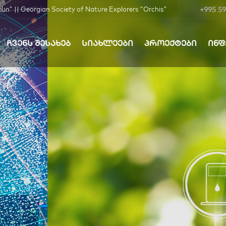
+995 59
| Georgian Society of Nature Explorers "Orchis"
ᲩᲕᲔᲜᲡ ᲨᲔᲡᲐᲮᲔᲑ
ᲡᲘᲐᲮᲚᲔᲔᲑᲘ
ᲞᲠᲝᲔᲥᲢᲔᲑᲘ
ᲘᲜ
ბა