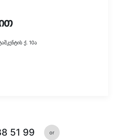
ით
შკენტის ქ. 10ა
38 51 99
or