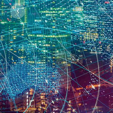
ჩვენი პლანეტის დასაცავად
პროექტების მხარდაჭერა
ᲕᲘᲜ ᲕᲐᲠᲗ
ᲠᲐᲡ ᲕᲐᲙᲔᲗᲔᲑᲗ