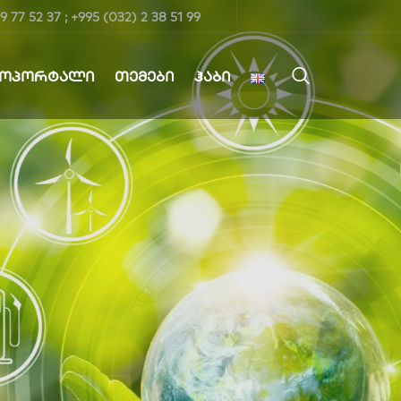
9 77 52 37 ; +995 (032) 2 38 51 99
ᲤᲝᲞᲝᲠᲢᲐᲚᲘ
ᲗᲔᲛᲔᲑᲘ
ᲰᲐᲑᲘ