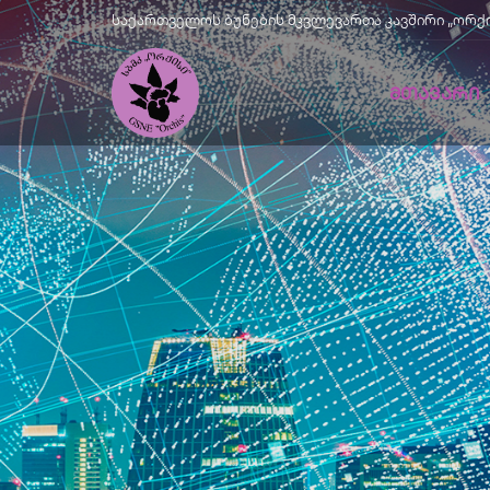
საქართველოს ბუნების მკვლევართა კავშირი „ორქისი" |
ᲛᲗᲐᲕᲐᲠᲘ
Მწვანე
Განვითარე