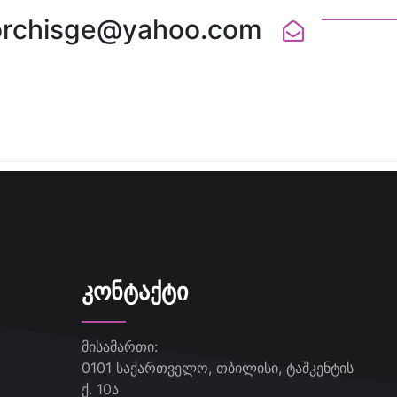
orchisge@yahoo.com
ᲙᲝᲜᲢᲐᲥᲢᲘ
მისამართი:
0101 საქართველო, თბილისი, ტაშკენტის
ქ. 10ა