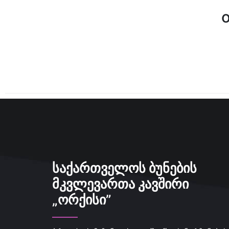
ᲡᲐᲥᲐᲠᲗᲕᲔᲚᲝᲡ ᲑᲣᲜᲔᲑᲘᲡ
ᲛᲙᲕᲚᲔᲕᲐᲠᲗᲐ ᲙᲐᲕᲨᲘᲠᲘ
„ᲝᲠᲥᲘᲡᲘ”