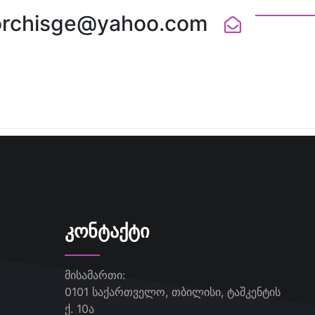
orchisge@yahoo.com
ᲙᲝᲜᲢᲐᲥᲢᲘ
მისამართი:
0101 საქართველო, თბილისი, ტაშკენტის
ქ. 10ა