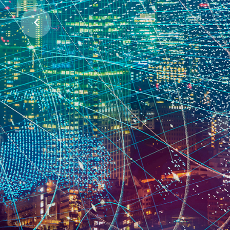
ჩვენი პლანეტის დასაცავად
პროექტების მხარდაჭერა
ᲕᲘᲜ ᲕᲐᲠᲗ
ᲠᲐᲡ ᲕᲐᲙᲔᲗᲔᲑᲗ