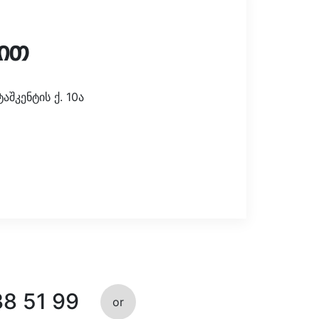
ით
შკენტის ქ. 10ა
38 51 99
or