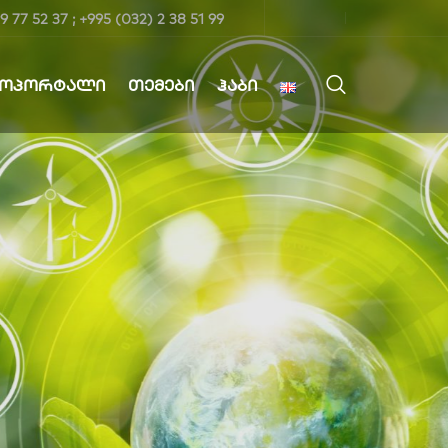
9 77 52 37 ; +995 (032) 2 38 51 99
ᲤᲝᲞᲝᲠᲢᲐᲚᲘ
ᲗᲔᲛᲔᲑᲘ
ᲰᲐᲑᲘ