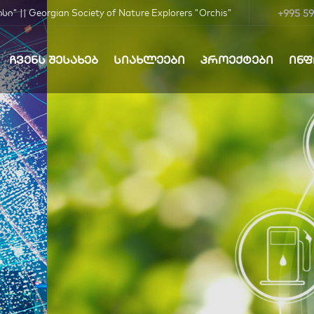
+995 59
| Georgian Society of Nature Explorers "Orchis"
ᲩᲕᲔᲜᲡ ᲨᲔᲡᲐᲮᲔᲑ
ᲡᲘᲐᲮᲚᲔᲔᲑᲘ
ᲞᲠᲝᲔᲥᲢᲔᲑᲘ
ᲘᲜ
ბა