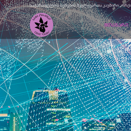
საქართველოს ბუნების მკვლევართა კავშირი „ორქისი" |
ᲛᲗᲐᲕᲐᲠᲘ
Მწვანე
Განვითარე