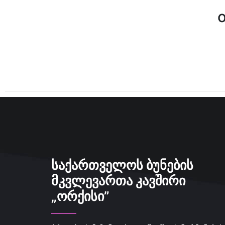
ᲡᲐᲥᲐᲠᲗᲕᲔᲚᲝᲡ ᲑᲣᲜᲔᲑᲘᲡ
ᲛᲙᲕᲚᲔᲕᲐᲠᲗᲐ ᲙᲐᲕᲨᲘᲠᲘ
„ᲝᲠᲥᲘᲡᲘ”