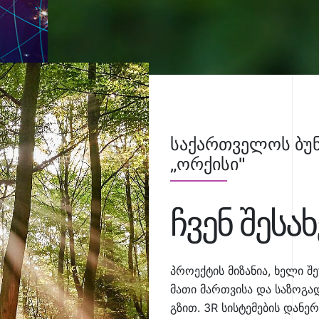
საქართველოს ბუნ
„ორქისი"
ჩვენ შესახ
პროექტის მიზანია, ხელი შ
მათი მართვისა და საზოგ
გზით. 3R სისტემების დან