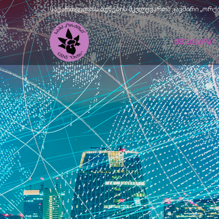
საქართველოს ბუნების მკვლევართა კავშირი „ორქისი" |
ᲛᲗᲐᲕᲐᲠᲘ
Მწვანე
Განვითარე