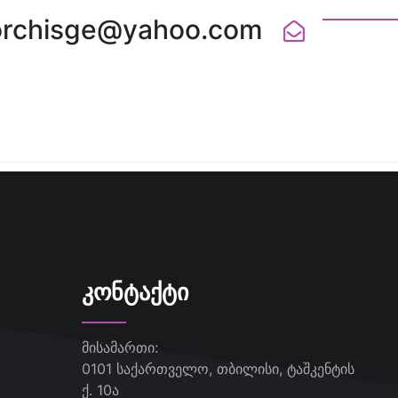
orchisge@yahoo.com
ᲙᲝᲜᲢᲐᲥᲢᲘ
მისამართი:
0101 საქართველო, თბილისი, ტაშკენტის
ქ. 10ა