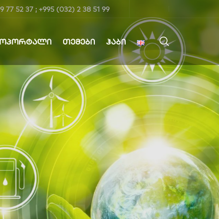
9 77 52 37 ; +995 (032) 2 38 51 99
ᲤᲝᲞᲝᲠᲢᲐᲚᲘ
ᲗᲔᲛᲔᲑᲘ
ᲰᲐᲑᲘ