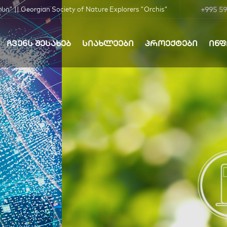
+995 59
| Georgian Society of Nature Explorers "Orchis"
ᲩᲕᲔᲜᲡ ᲨᲔᲡᲐᲮᲔᲑ
ᲡᲘᲐᲮᲚᲔᲔᲑᲘ
ᲞᲠᲝᲔᲥᲢᲔᲑᲘ
ᲘᲜ
ბა