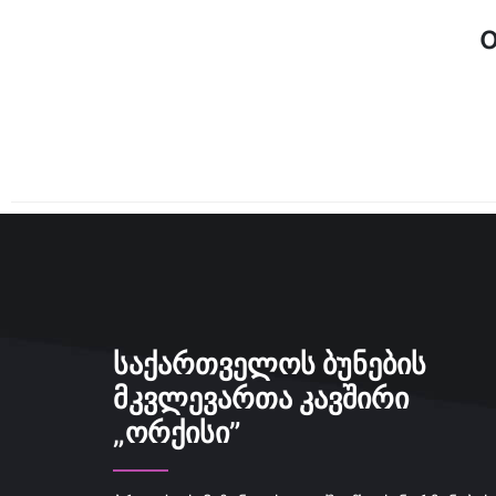
ᲡᲐᲥᲐᲠᲗᲕᲔᲚᲝᲡ ᲑᲣᲜᲔᲑᲘᲡ
ᲛᲙᲕᲚᲔᲕᲐᲠᲗᲐ ᲙᲐᲕᲨᲘᲠᲘ
„ᲝᲠᲥᲘᲡᲘ”