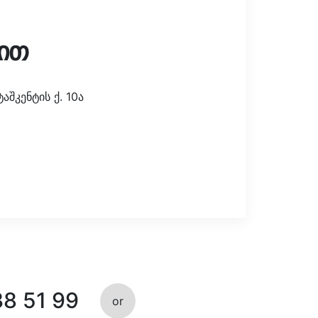
ით
შკენტის ქ. 10ა
38 51 99
or