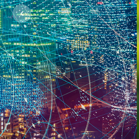
ჩვენი პლანეტის დასაცავად
პროექტების მხარდაჭერა
ᲕᲘᲜ ᲕᲐᲠᲗ
ᲠᲐᲡ ᲕᲐᲙᲔᲗᲔᲑᲗ