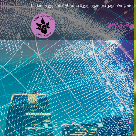
საქართველოს ბუნების მკვლევართა კავშირი „ორქისი" |
ᲛᲗᲐᲕᲐᲠᲘ
Მწვანე
Განვითარე