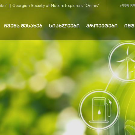
+995 59
| Georgian Society of Nature Explorers "Orchis"
ᲩᲕᲔᲜᲡ ᲨᲔᲡᲐᲮᲔᲑ
ᲡᲘᲐᲮᲚᲔᲔᲑᲘ
ᲞᲠᲝᲔᲥᲢᲔᲑᲘ
ᲘᲜ
ბა