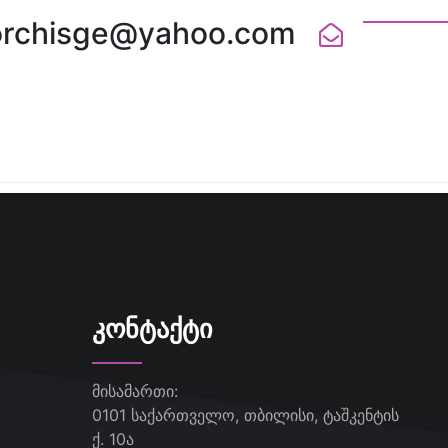
orchisge@yahoo.com
ᲙᲝᲜᲢᲐᲥᲢᲘ
მისამართი:
0101 საქართველო, თბილისი, ტაშკენტის
ქ. 10ა