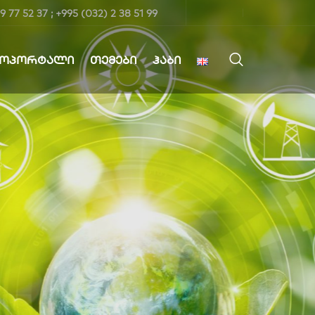
9 77 52 37 ; +995 (032) 2 38 51 99
ᲤᲝᲞᲝᲠᲢᲐᲚᲘ
ᲗᲔᲛᲔᲑᲘ
ᲰᲐᲑᲘ