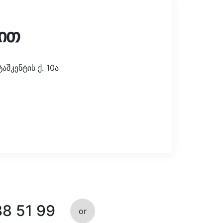
ით
შკენტის ქ. 10ა
38 51 99
or