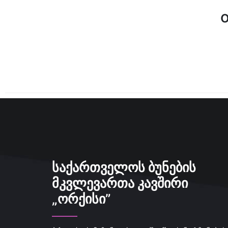
ᲡᲐᲥᲐᲠᲗᲕᲔᲚᲝᲡ ᲑᲣᲜᲔᲑᲘᲡ
ᲛᲙᲕᲚᲔᲕᲐᲠᲗᲐ ᲙᲐᲕᲨᲘᲠᲘ
„ᲝᲠᲥᲘᲡᲘ”