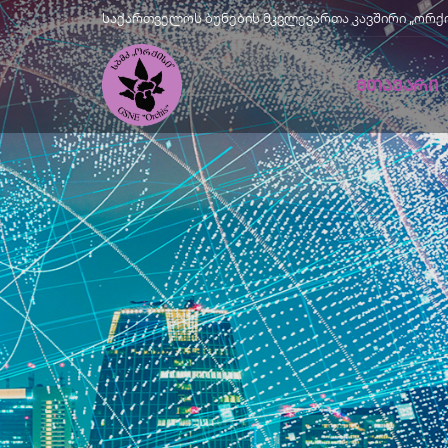
საქართველოს ბუნების მკვლევართა კავშირი „ორქისი" |
ᲛᲗᲐᲕᲐᲠᲘ
Მწვანე
Განვითარე