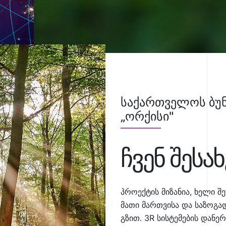
საქართველოს ბუნ
„ორქისი"
ჩვენ შესახ
პროექტის მიზანია, ხელი შ
მათი მართვისა და საზოგ
გზით. 3R სისტემების დან