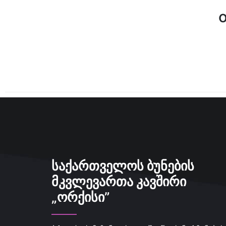
ᲡᲐᲥᲐᲠᲗᲕᲔᲚᲝᲡ ᲑᲣᲜᲔᲑᲘᲡ
ᲛᲙᲕᲚᲔᲕᲐᲠᲗᲐ ᲙᲐᲕᲨᲘᲠᲘ
„ᲝᲠᲥᲘᲡᲘ”