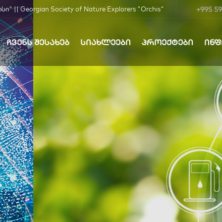
+995 59
| Georgian Society of Nature Explorers "Orchis"
ᲩᲕᲔᲜᲡ ᲨᲔᲡᲐᲮᲔᲑ
ᲡᲘᲐᲮᲚᲔᲔᲑᲘ
ᲞᲠᲝᲔᲥᲢᲔᲑᲘ
ᲘᲜ
ბა