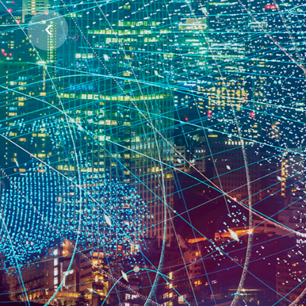
ჩვენი პლანეტის დასაცავად
პროექტების მხარდაჭერა
ᲕᲘᲜ ᲕᲐᲠᲗ
ᲠᲐᲡ ᲕᲐᲙᲔᲗᲔᲑᲗ