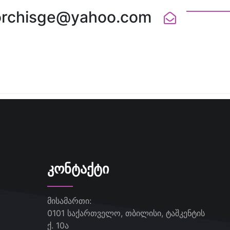
orchisge@yahoo.com
ᲙᲝᲜᲢᲐᲥᲢᲘ
მისამართი:
0101 საქართველო, თბილისი, ტაშკენტის
ქ. 10ა