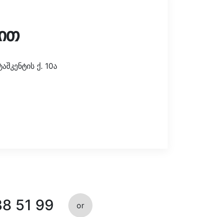
ით
შკენტის ქ. 10ა
38 51 99
or