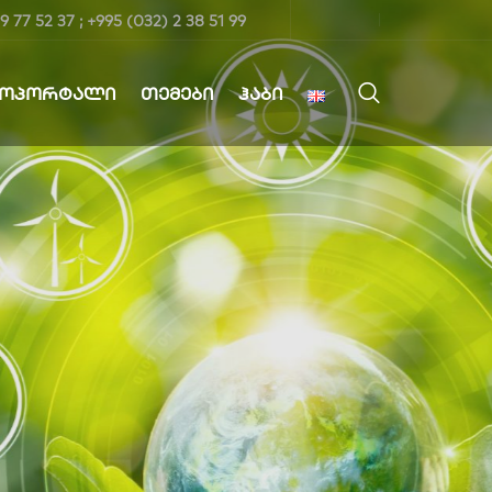
9 77 52 37 ; +995 (032) 2 38 51 99
ᲤᲝᲞᲝᲠᲢᲐᲚᲘ
ᲗᲔᲛᲔᲑᲘ
ᲰᲐᲑᲘ