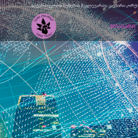
საქართველოს ბუნების მკვლევართა კავშირი „ორქისი" |
ᲛᲗᲐᲕᲐᲠᲘ
Მწვანე
Განვითარე