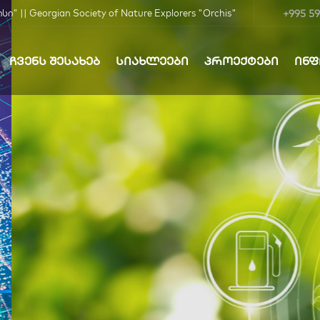
+995 59
| Georgian Society of Nature Explorers "Orchis"
ᲩᲕᲔᲜᲡ ᲨᲔᲡᲐᲮᲔᲑ
ᲡᲘᲐᲮᲚᲔᲔᲑᲘ
ᲞᲠᲝᲔᲥᲢᲔᲑᲘ
ᲘᲜ
ბა