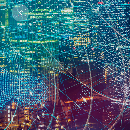
ჩვენი პლანეტის დასაცავად
პროექტების მხარდაჭერა
ᲕᲘᲜ ᲕᲐᲠᲗ
ᲠᲐᲡ ᲕᲐᲙᲔᲗᲔᲑᲗ