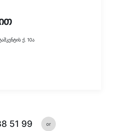
ით
შკენტის ქ. 10ა
38 51 99
or