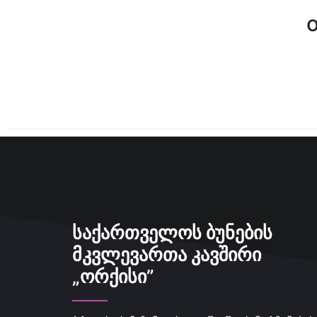
ᲡᲐᲥᲐᲠᲗᲕᲔᲚᲝᲡ ᲑᲣᲜᲔᲑᲘᲡ
ᲛᲙᲕᲚᲔᲕᲐᲠᲗᲐ ᲙᲐᲕᲨᲘᲠᲘ
„ᲝᲠᲥᲘᲡᲘ”