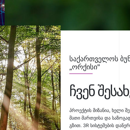
საქართველოს ბუნ
„ორქისი"
ჩვენ შესახ
პროექტის მიზანია, ხელი შ
მათი მართვისა და საზოგ
გზით. 3R სისტემების დან