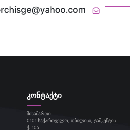
orchisge@yahoo.com
ᲙᲝᲜᲢᲐᲥᲢᲘ
მისამართი:
0101 საქართველო, თბილისი, ტაშკენტის
ქ. 10ა