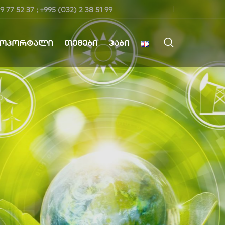
9 77 52 37 ; +995 (032) 2 38 51 99
ᲤᲝᲞᲝᲠᲢᲐᲚᲘ
ᲗᲔᲛᲔᲑᲘ
ᲰᲐᲑᲘ