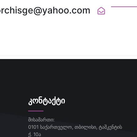
orchisge@yahoo.com
ᲙᲝᲜᲢᲐᲥᲢᲘ
მისამართი:
0101 საქართველო, თბილისი, ტაშკენტის
ქ. 10ა