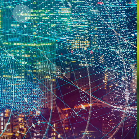
ჩვენი პლანეტის დასაცავად
პროექტების მხარდაჭერა
ᲕᲘᲜ ᲕᲐᲠᲗ
ᲠᲐᲡ ᲕᲐᲙᲔᲗᲔᲑᲗ