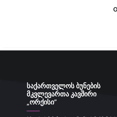
ᲡᲐᲥᲐᲠᲗᲕᲔᲚᲝᲡ ᲑᲣᲜᲔᲑᲘᲡ
ᲛᲙᲕᲚᲔᲕᲐᲠᲗᲐ ᲙᲐᲕᲨᲘᲠᲘ
„ᲝᲠᲥᲘᲡᲘ”