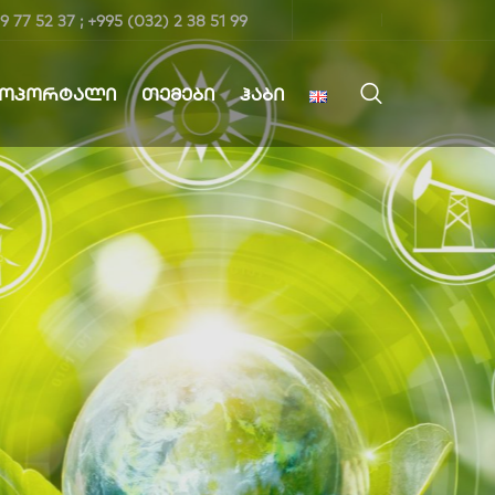
9 77 52 37 ; +995 (032) 2 38 51 99
ᲤᲝᲞᲝᲠᲢᲐᲚᲘ
ᲗᲔᲛᲔᲑᲘ
ᲰᲐᲑᲘ