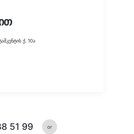
ით
შკენტის ქ. 10ა
38 51 99
or