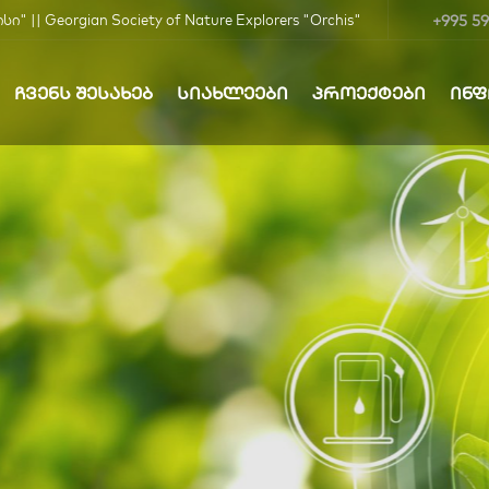
+995 59
| Georgian Society of Nature Explorers "Orchis"
ᲩᲕᲔᲜᲡ ᲨᲔᲡᲐᲮᲔᲑ
ᲡᲘᲐᲮᲚᲔᲔᲑᲘ
ᲞᲠᲝᲔᲥᲢᲔᲑᲘ
ᲘᲜ
ბა