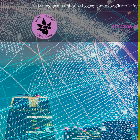
საქართველოს ბუნების მკვლევართა კავშირი „ორქისი" |
ᲛᲗᲐᲕᲐᲠᲘ
Მწვანე
Განვითარე