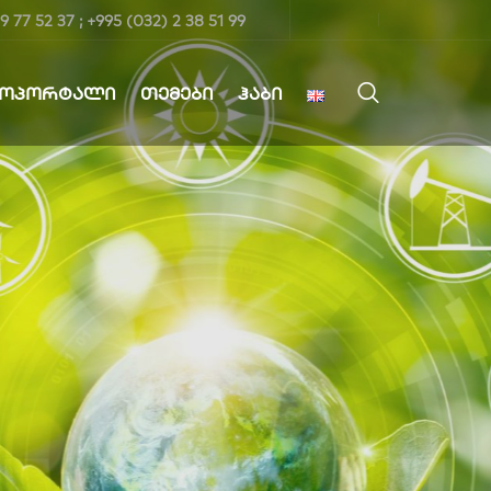
9 77 52 37 ; +995 (032) 2 38 51 99
ᲤᲝᲞᲝᲠᲢᲐᲚᲘ
ᲗᲔᲛᲔᲑᲘ
ᲰᲐᲑᲘ