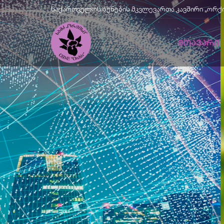
საქართველოს ბუნების მკვლევართა კავშირი „ორქისი" |
ᲛᲗᲐᲕᲐᲠᲘ
Მწვანე
Განვითარე