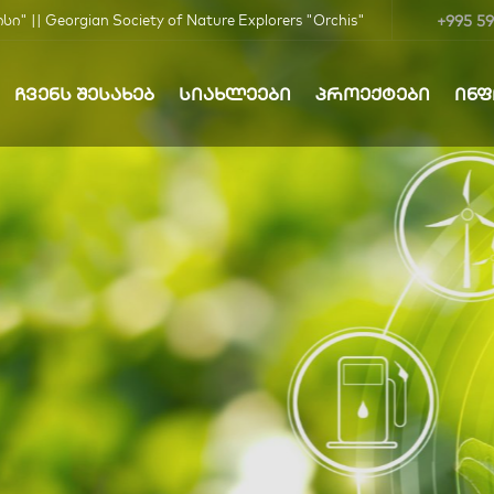
+995 59
| Georgian Society of Nature Explorers "Orchis"
ᲩᲕᲔᲜᲡ ᲨᲔᲡᲐᲮᲔᲑ
ᲡᲘᲐᲮᲚᲔᲔᲑᲘ
ᲞᲠᲝᲔᲥᲢᲔᲑᲘ
ᲘᲜ
ბა