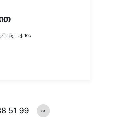
ით
შკენტის ქ. 10ა
38 51 99
or