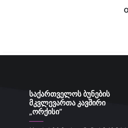
ᲡᲐᲥᲐᲠᲗᲕᲔᲚᲝᲡ ᲑᲣᲜᲔᲑᲘᲡ
ᲛᲙᲕᲚᲔᲕᲐᲠᲗᲐ ᲙᲐᲕᲨᲘᲠᲘ
„ᲝᲠᲥᲘᲡᲘ”