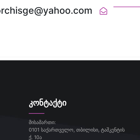
orchisge@yahoo.com
ᲙᲝᲜᲢᲐᲥᲢᲘ
მისამართი:
0101 საქართველო, თბილისი, ტაშკენტის
ქ. 10ა