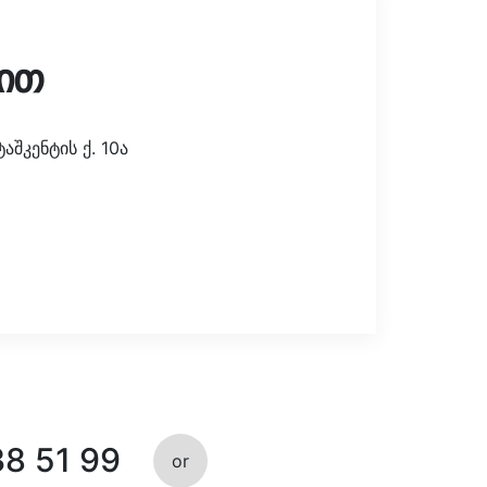
ით
შკენტის ქ. 10ა
38 51 99
or