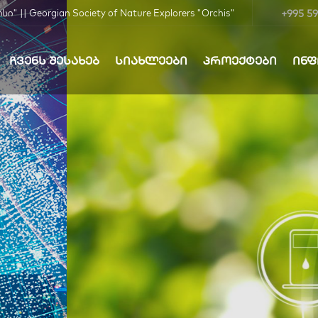
+995 59
| Georgian Society of Nature Explorers "Orchis"
ᲩᲕᲔᲜᲡ ᲨᲔᲡᲐᲮᲔᲑ
ᲡᲘᲐᲮᲚᲔᲔᲑᲘ
ᲞᲠᲝᲔᲥᲢᲔᲑᲘ
ᲘᲜ
ბა