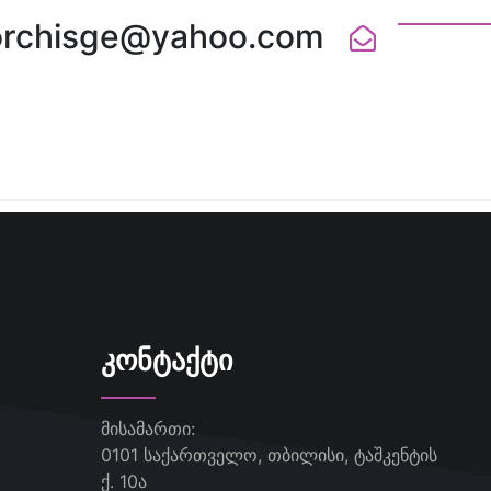
orchisge@yahoo.com
ᲙᲝᲜᲢᲐᲥᲢᲘ
მისამართი:
0101 საქართველო, თბილისი, ტაშკენტის
ქ. 10ა