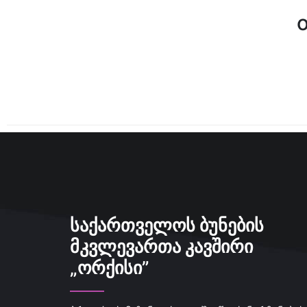
ᲡᲐᲥᲐᲠᲗᲕᲔᲚᲝᲡ ᲑᲣᲜᲔᲑᲘᲡ
ᲛᲙᲕᲚᲔᲕᲐᲠᲗᲐ ᲙᲐᲕᲨᲘᲠᲘ
„ᲝᲠᲥᲘᲡᲘ”