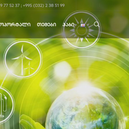
9 77 52 37 ; +995 (032) 2 38 51 99
ᲤᲝᲞᲝᲠᲢᲐᲚᲘ
ᲗᲔᲛᲔᲑᲘ
ᲰᲐᲑᲘ