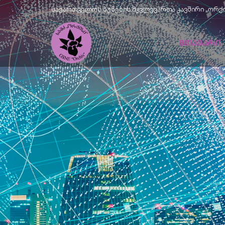
საქართველოს ბუნების მკვლევართა კავშირი „ორქისი" |
ᲛᲗᲐᲕᲐᲠᲘ
Მწვანე
Განვითარე