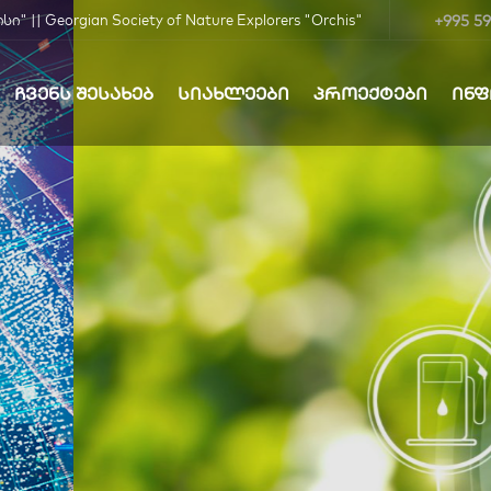
+995 59
| Georgian Society of Nature Explorers "Orchis"
ᲩᲕᲔᲜᲡ ᲨᲔᲡᲐᲮᲔᲑ
ᲡᲘᲐᲮᲚᲔᲔᲑᲘ
ᲞᲠᲝᲔᲥᲢᲔᲑᲘ
ᲘᲜ
ბა