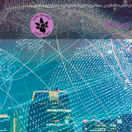
საქართველოს ბუნების მკვლევართა კავშირი „ორქისი" |
ᲛᲗᲐᲕᲐᲠᲘ
Მწვანე
Განვითარე