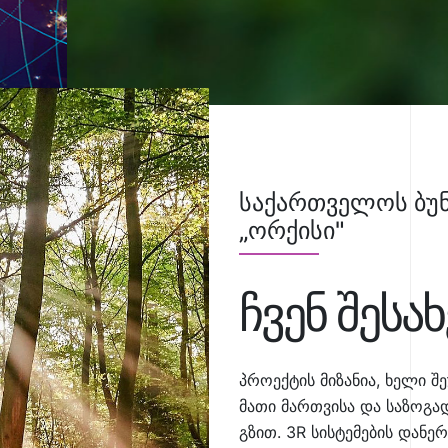
საქართველოს ბუნ
„ორქისი"
ჩვენ შესახ
პროექტის მიზანია, ხელი შ
მათი მართვისა და საზოგ
გზით. 3R სისტემების დან