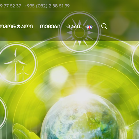
9 77 52 37 ; +995 (032) 2 38 51 99
ᲤᲝᲞᲝᲠᲢᲐᲚᲘ
ᲗᲔᲛᲔᲑᲘ
ᲰᲐᲑᲘ