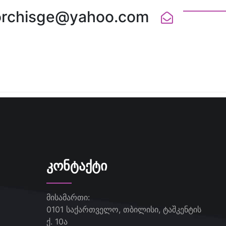
orchisge@yahoo.com
ᲙᲝᲜᲢᲐᲥᲢᲘ
მისამართი:
0101 საქართველო, თბილისი, ტაშკენტის
ქ. 10ა