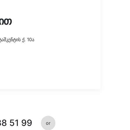
ით
შკენტის ქ. 10ა
38 51 99
or