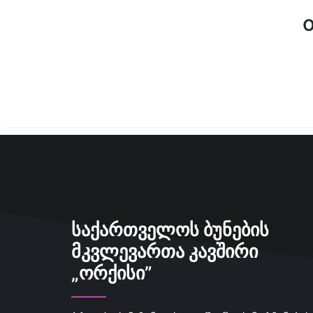
ᲡᲐᲥᲐᲠᲗᲕᲔᲚᲝᲡ ᲑᲣᲜᲔᲑᲘᲡ
ᲛᲙᲕᲚᲔᲕᲐᲠᲗᲐ ᲙᲐᲕᲨᲘᲠᲘ
„ᲝᲠᲥᲘᲡᲘ”