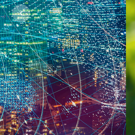
ჩვენი პლანეტის დასაცავად
პროექტების მხარდაჭერა
ᲕᲘᲜ ᲕᲐᲠᲗ
ᲠᲐᲡ ᲕᲐᲙᲔᲗᲔᲑᲗ