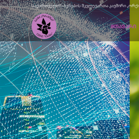
საქართველოს ბუნების მკვლევართა კავშირი „ორქისი" |
ᲛᲗᲐᲕᲐᲠᲘ
Მწვანე
Განვითარე