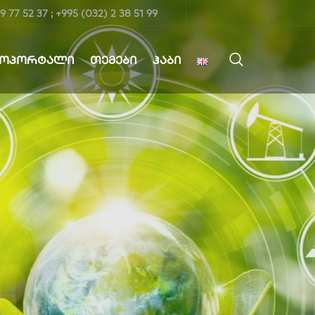
9 77 52 37 ; +995 (032) 2 38 51 99
ᲤᲝᲞᲝᲠᲢᲐᲚᲘ
ᲗᲔᲛᲔᲑᲘ
ᲰᲐᲑᲘ