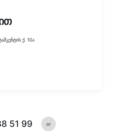
ით
შკენტის ქ. 10ა
38 51 99
or