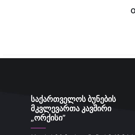
ᲡᲐᲥᲐᲠᲗᲕᲔᲚᲝᲡ ᲑᲣᲜᲔᲑᲘᲡ
ᲛᲙᲕᲚᲔᲕᲐᲠᲗᲐ ᲙᲐᲕᲨᲘᲠᲘ
„ᲝᲠᲥᲘᲡᲘ”