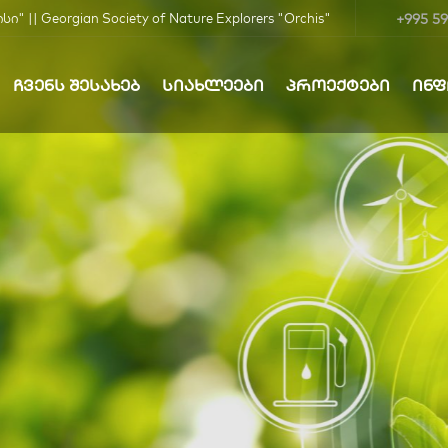
+995 59
| Georgian Society of Nature Explorers "Orchis"
ᲩᲕᲔᲜᲡ ᲨᲔᲡᲐᲮᲔᲑ
ᲡᲘᲐᲮᲚᲔᲔᲑᲘ
ᲞᲠᲝᲔᲥᲢᲔᲑᲘ
ᲘᲜ
ბა