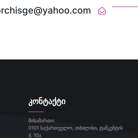
orchisge@yahoo.com
ᲙᲝᲜᲢᲐᲥᲢᲘ
მისამართი:
0101 საქართველო, თბილისი, ტაშკენტის
ქ. 10ა