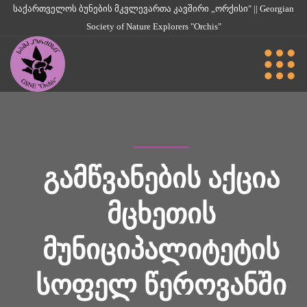
საქართველოს ბუნების მკვლევართა კავშირი „ორქისი" || Georgian
Society of Nature Explorers "Orchis"
ᲒᲐᲛᲬᲕᲐᲜᲔᲑᲘᲡ ᲐᲥᲪᲘᲐ
ᲛᲪᲮᲔᲗᲘᲡ
ᲛᲣᲜᲘᲪᲘᲞᲐᲚᲘᲢᲔᲢᲘᲡ
ᲡᲝᲤᲔᲚ ᲬᲔᲠᲝᲕᲐᲜᲨᲘ