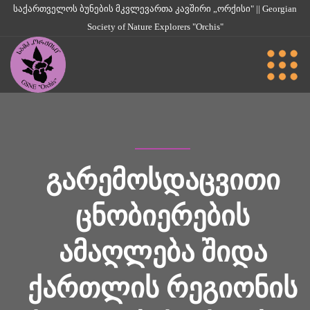
საქართველოს ბუნების მკვლევართა კავშირი „ორქისი" || Georgian
Society of Nature Explorers "Orchis"
ᲒᲐᲠᲔᲛᲝᲡᲓᲐᲪᲕᲘᲗᲘ
ᲪᲜᲝᲑᲘᲔᲠᲔᲑᲘᲡ
ᲐᲛᲐᲦᲚᲔᲑᲐ ᲨᲘᲓᲐ
ᲥᲐᲠᲗᲚᲘᲡ ᲠᲔᲒᲘᲝᲜᲘᲡ