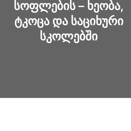
ᲡᲝᲤᲚᲔᲑᲘᲡ – ᲮᲔᲝᲑᲐ,
ᲢᲙᲝᲪᲐ ᲓᲐ ᲡᲐᲪᲘᲮᲣᲠᲘ
ᲡᲙᲝᲚᲔᲑᲨᲘ