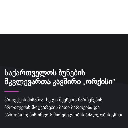
ᲡᲐᲥᲐᲠᲗᲕᲔᲚᲝᲡ ᲑᲣᲜᲔᲑᲘᲡ
ᲛᲙᲕᲚᲔᲕᲐᲠᲗᲐ ᲙᲐᲕᲨᲘᲠᲘ „ᲝᲠᲥᲘᲡᲘ”
პროექტის მიზანია, ხელი შეუწყოს ნარჩენების
პრობლემის მოგვარებას მათი მართვისა და
საზოგადოების ინფორმირებულობის ამაღლების გზით.