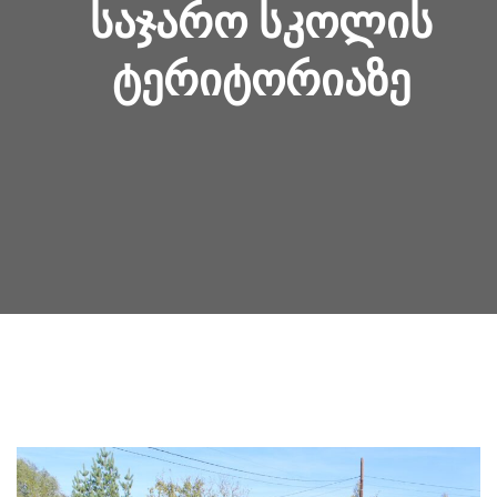
ᲡᲐᲯᲐᲠᲝ ᲡᲙᲝᲚᲘᲡ
ᲢᲔᲠᲘᲢᲝᲠᲘᲐᲖᲔ