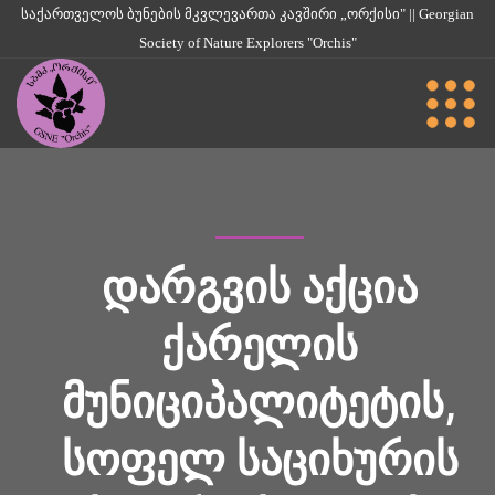
საქართველოს ბუნების მკვლევართა კავშირი „ორქისი" || Georgian
Society of Nature Explorers "Orchis"
ᲓᲐᲠᲒᲕᲘᲡ ᲐᲥᲪᲘᲐ
ᲥᲐᲠᲔᲚᲘᲡ
ᲛᲣᲜᲘᲪᲘᲞᲐᲚᲘᲢᲔᲢᲘᲡ,
ᲡᲝᲤᲔᲚ ᲡᲐᲪᲘᲮᲣᲠᲘᲡ