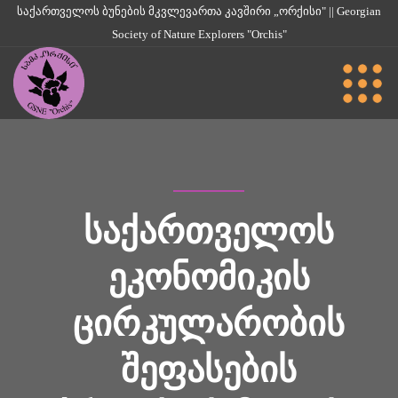
საქართველოს ბუნების მკვლევართა კავშირი „ორქისი" || Georgian
Society of Nature Explorers "Orchis"
ᲡᲐᲥᲐᲠᲗᲕᲔᲚᲝᲡ
ᲔᲙᲝᲜᲝᲛᲘᲙᲘᲡ
ᲪᲘᲠᲙᲣᲚᲐᲠᲝᲑᲘᲡ
ᲨᲔᲤᲐᲡᲔᲑᲘᲡ