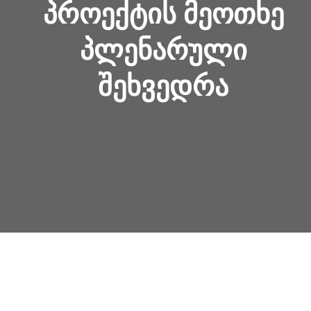
ᲞᲠᲝᲔᲥᲢᲘᲡ ᲛᲔᲝᲗᲮᲔ
ᲞᲚᲔᲜᲐᲠᲣᲚᲘ
ᲨᲔᲮᲕᲔᲓᲠᲐ