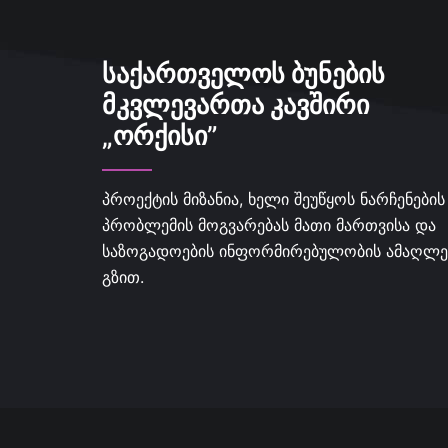
ᲡᲐᲥᲐᲠᲗᲕᲔᲚᲝᲡ ᲑᲣᲜᲔᲑᲘᲡ
ᲛᲙᲕᲚᲔᲕᲐᲠᲗᲐ ᲙᲐᲕᲨᲘᲠᲘ
„ᲝᲠᲥᲘᲡᲘ”
პროექტის მიზანია, ხელი შეუწყოს ნარჩენების
პრობლემის მოგვარებას მათი მართვისა და
საზოგადოების ინფორმირებულობის ამაღლე
გზით.