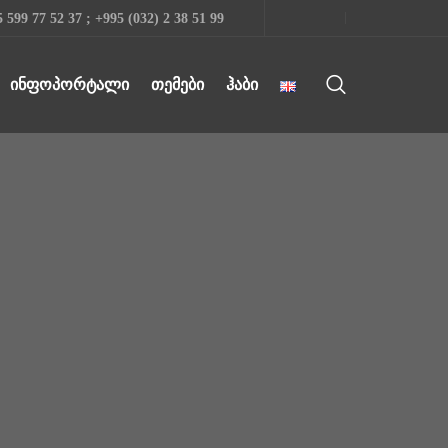
 599 77 52 37 ; +995 (032) 2 38 51 99
ᲘᲜᲤᲝᲞᲝᲠᲢᲐᲚᲘ
ᲗᲔᲛᲔᲑᲘ
ᲰᲐᲑᲘ