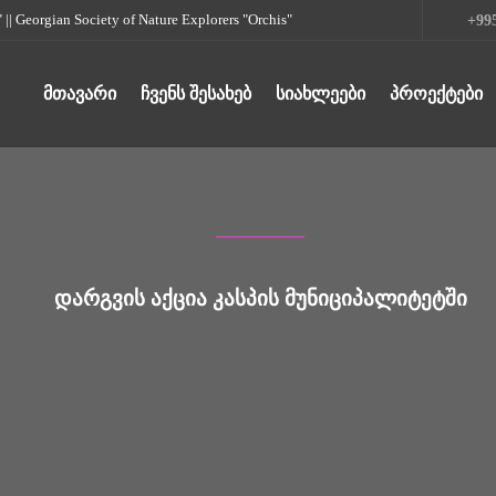
rgian Society of Nature Explorers "Orchis"
+995
ᲛᲗᲐᲕᲐᲠᲘ
ᲩᲕᲔᲜᲡ ᲨᲔᲡᲐᲮᲔᲑ
ᲡᲘᲐᲮᲚᲔᲔᲑᲘ
ᲞᲠᲝᲔᲥᲢᲔᲑᲘ
ᲓᲐᲠᲒᲕᲘᲡ ᲐᲥᲪᲘᲐ ᲙᲐᲡᲞᲘᲡ ᲛᲣᲜᲘᲪᲘᲞᲐᲚᲘᲢᲔᲢᲨᲘ