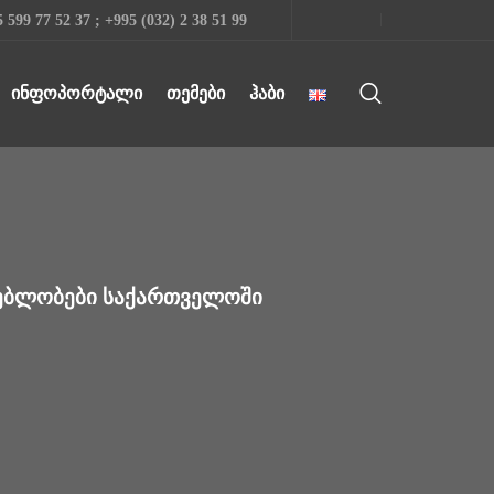
 599 77 52 37 ; +995 (032) 2 38 51 99
ᲘᲜᲤᲝᲞᲝᲠᲢᲐᲚᲘ
ᲗᲔᲛᲔᲑᲘ
ᲰᲐᲑᲘ
ᲔᲑᲚᲝᲑᲔᲑᲘ ᲡᲐᲥᲐᲠᲗᲕᲔᲚᲝᲨᲘ