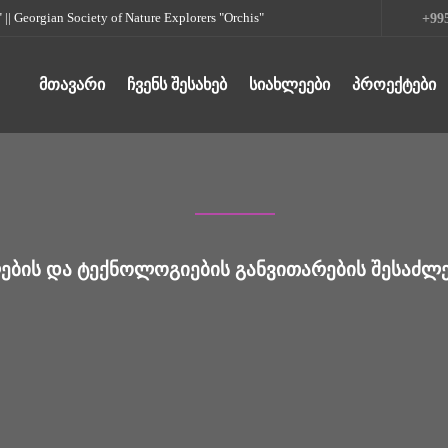
rgian Society of Nature Explorers "Orchis"
+995
ᲛᲗᲐᲕᲐᲠᲘ
ᲩᲕᲔᲜᲡ ᲨᲔᲡᲐᲮᲔᲑ
ᲡᲘᲐᲮᲚᲔᲔᲑᲘ
ᲞᲠᲝᲔᲥᲢᲔᲑᲘ
ᲑᲘᲡ ᲓᲐ ᲢᲔᲥᲜᲝᲚᲝᲒᲘᲔᲑᲘᲡ ᲒᲐᲜᲕᲘᲗᲐᲠᲔᲑᲘᲡ ᲨᲔᲡᲐᲫᲚ