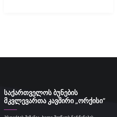
ᲡᲐᲥᲐᲠᲗᲕᲔᲚᲝᲡ ᲑᲣᲜᲔᲑᲘᲡ
ᲛᲙᲕᲚᲔᲕᲐᲠᲗᲐ ᲙᲐᲕᲨᲘᲠᲘ „ᲝᲠᲥᲘᲡᲘ”