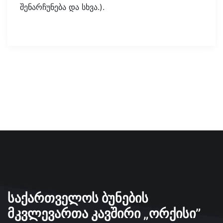
შენარჩუნება და სხვა.).
ᲡᲐᲥᲐᲠᲗᲕᲔᲚᲝᲡ ᲑᲣᲜᲔᲑᲘᲡ
ᲛᲙᲕᲚᲔᲕᲐᲠᲗᲐ ᲙᲐᲕᲨᲘᲠᲘ „ᲝᲠᲥᲘᲡᲘ”