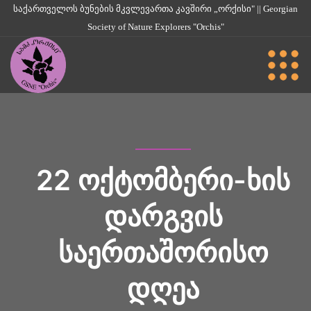
საქართველოს ბუნების მკვლევართა კავშირი „ორქისი" || Georgian
Society of Nature Explorers "Orchis"
22 ᲝᲥᲢᲝᲛᲑᲔᲠᲘ-ᲮᲘᲡ
ᲓᲐᲠᲒᲕᲘᲡ
ᲡᲐᲔᲠᲗᲐᲨᲝᲠᲘᲡᲝ
ᲓᲦᲔᲐ