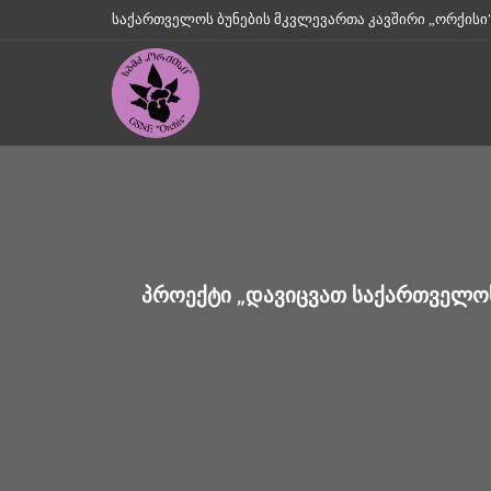
საქართველოს ბუნების მკვლევართა კავშირი „ორქისი" || Geo
ᲞᲠᲝᲔᲥᲢᲘ „ᲓᲐᲕᲘᲪᲕᲐᲗ ᲡᲐᲥᲐᲠᲗᲕᲔᲚᲝᲡ 