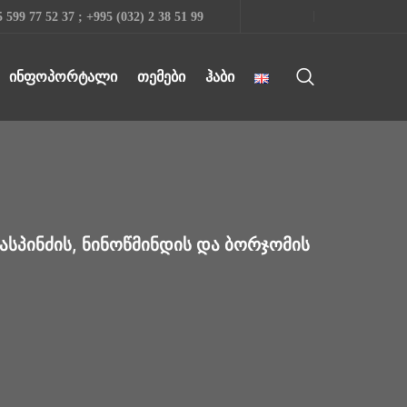
 599 77 52 37 ; +995 (032) 2 38 51 99
ᲘᲜᲤᲝᲞᲝᲠᲢᲐᲚᲘ
ᲗᲔᲛᲔᲑᲘ
ᲰᲐᲑᲘ
ᲐᲡᲞᲘᲜᲫᲘᲡ, ᲜᲘᲜᲝᲬᲛᲘᲜᲓᲘᲡ ᲓᲐ ᲑᲝᲠᲯᲝᲛᲘᲡ