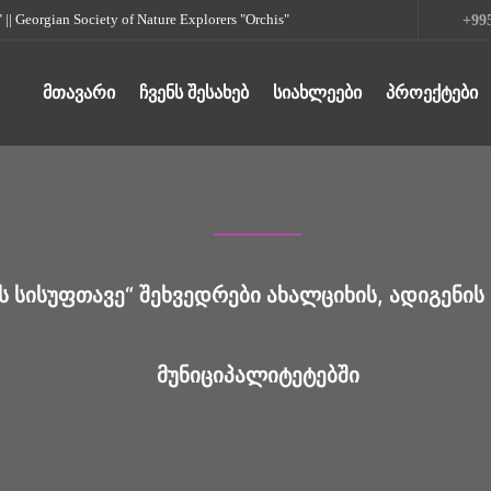
rgian Society of Nature Explorers "Orchis"
+995
ᲛᲗᲐᲕᲐᲠᲘ
ᲩᲕᲔᲜᲡ ᲨᲔᲡᲐᲮᲔᲑ
ᲡᲘᲐᲮᲚᲔᲔᲑᲘ
ᲞᲠᲝᲔᲥᲢᲔᲑᲘ
ᲡᲘᲡᲣᲤᲗᲐᲕᲔ“ ᲨᲔᲮᲕᲔᲓᲠᲔᲑᲘ ᲐᲮᲐᲚᲪᲘᲮᲘᲡ, ᲐᲓᲘᲒᲔᲜᲘᲡ 
ᲛᲣᲜᲘᲪᲘᲞᲐᲚᲘᲢᲔᲢᲔᲑᲨᲘ