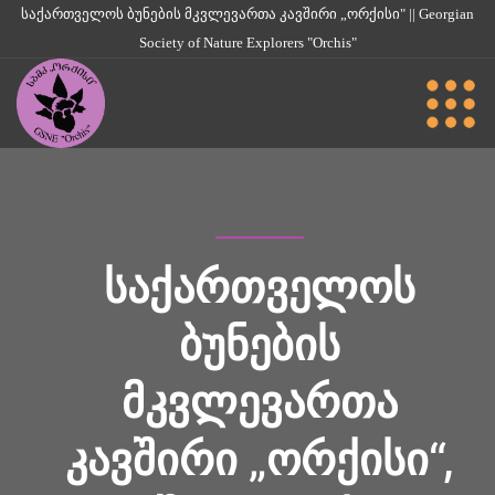
საქართველოს ბუნების მკვლევართა კავშირი „ორქისი" || Georgian
Society of Nature Explorers "Orchis"
ᲡᲐᲥᲐᲠᲗᲕᲔᲚᲝᲡ
ᲑᲣᲜᲔᲑᲘᲡ
ᲛᲙᲕᲚᲔᲕᲐᲠᲗᲐ
ᲙᲐᲕᲨᲘᲠᲘ „ᲝᲠᲥᲘᲡᲘ“,