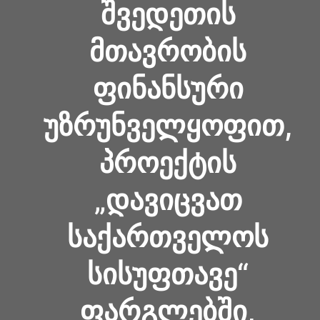
ᲨᲕᲔᲓᲔᲗᲘᲡ
ᲛᲗᲐᲕᲠᲝᲑᲘᲡ
ᲤᲘᲜᲐᲜᲡᲣᲠᲘ
ᲣᲖᲠᲣᲜᲕᲔᲚᲧᲝᲤᲘᲗ,
ᲞᲠᲝᲔᲥᲢᲘᲡ
„ᲓᲐᲕᲘᲪᲕᲐᲗ
ᲡᲐᲥᲐᲠᲗᲕᲔᲚᲝᲡ
ᲡᲘᲡᲣᲤᲗᲐᲕᲔ“
ᲤᲐᲠᲒᲚᲔᲑᲨᲘ,