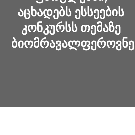
ᲐᲪᲮᲐᲓᲔᲑᲡ ᲔᲡᲡᲔᲔᲑᲘᲡ
ᲙᲝᲜᲙᲣᲠᲡᲡ ᲗᲔᲛᲐᲖᲔ
ᲑᲘᲝᲛᲠᲐᲕᲐᲚᲤᲔᲠᲝᲕᲜᲔ