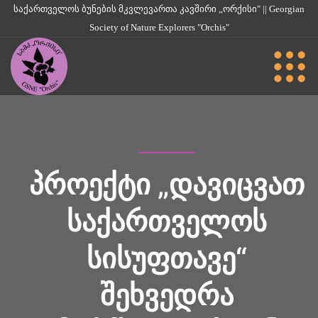
საქართველოს ბუნების მკვლევართა კავშირი „ორქისი" || Georgian
Society of Nature Explorers "Orchis"
ᲞᲠᲝᲔᲥᲢᲘ „ᲓᲐᲕᲘᲪᲕᲐᲗ
ᲡᲐᲥᲐᲠᲗᲕᲔᲚᲝᲡ
ᲡᲘᲡᲣᲤᲗᲐᲕᲔ“
ᲨᲔᲮᲕᲔᲓᲠᲐ