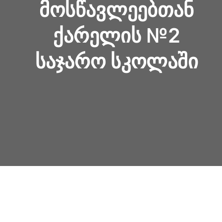
ᲛᲝᲡᲬᲐᲕᲚᲔᲔᲑᲗᲐᲜ
ᲥᲐᲠᲔᲚᲘᲡ №2
ᲡᲐᲯᲐᲠᲝ ᲡᲙᲝᲚᲐᲨᲘ