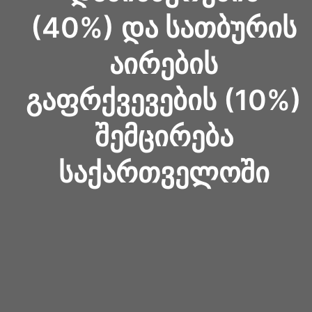
(40%) ᲓᲐ ᲡᲐᲗᲑᲣᲠᲘᲡ
ᲐᲘᲠᲔᲑᲘᲡ
ᲒᲐᲤᲠᲥᲕᲔᲕᲔᲑᲘᲡ (10%)
ᲨᲔᲛᲪᲘᲠᲔᲑᲐ
ᲡᲐᲥᲐᲠᲗᲕᲔᲚᲝᲨᲘ