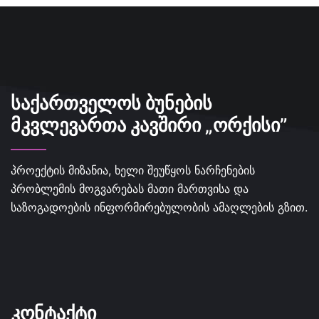
ᲡᲐᲥᲐᲠᲗᲕᲔᲚᲝᲡ ᲑᲣᲜᲔᲑᲘᲡ
ᲛᲙᲕᲚᲔᲕᲐᲠᲗᲐ ᲙᲐᲕᲨᲘᲠᲘ „ᲝᲠᲥᲘᲡᲘ”
პროექტის მიზანია, ხელი შეუწყოს ნარჩენების
პრობლემის მოგვარებას მათი მართვისა და
საზოგადოების ინფორმირებულობის ამაღლების გზით.
ᲙᲝᲜᲢᲐᲥᲢᲘ