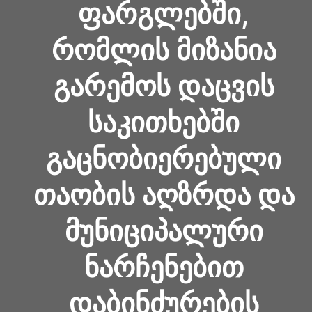
ᲤᲐᲠᲒᲚᲔᲑᲨᲘ,
ᲠᲝᲛᲚᲘᲡ ᲛᲘᲖᲐᲜᲘᲐ
ᲒᲐᲠᲔᲛᲝᲡ ᲓᲐᲪᲕᲘᲡ
ᲡᲐᲙᲘᲗᲮᲔᲑᲨᲘ
ᲒᲐᲪᲜᲝᲑᲘᲔᲠᲔᲑᲣᲚᲘ
ᲗᲐᲝᲑᲘᲡ ᲐᲦᲖᲠᲓᲐ ᲓᲐ
ᲛᲣᲜᲘᲪᲘᲞᲐᲚᲣᲠᲘ
ᲜᲐᲠᲩᲔᲜᲔᲑᲘᲗ
ᲓᲐᲑᲘᲜᲫᲣᲠᲔᲑᲘᲡ