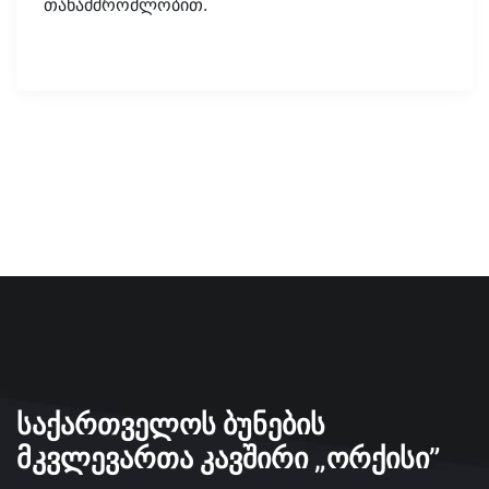
თანამშრომლობით.
ᲡᲐᲥᲐᲠᲗᲕᲔᲚᲝᲡ ᲑᲣᲜᲔᲑᲘᲡ
ᲛᲙᲕᲚᲔᲕᲐᲠᲗᲐ ᲙᲐᲕᲨᲘᲠᲘ „ᲝᲠᲥᲘᲡᲘ”