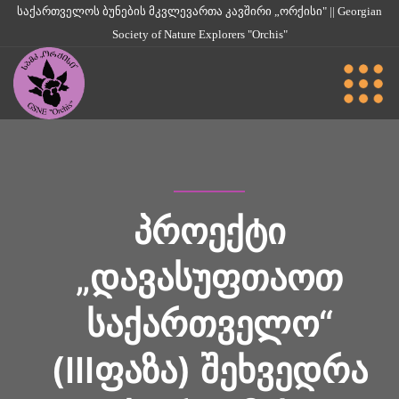
საქართველოს ბუნების მკვლევართა კავშირი „ორქისი" || Georgian
Society of Nature Explorers "Orchis"
ᲞᲠᲝᲔᲥᲢᲘ
„ᲓᲐᲕᲐᲡᲣᲤᲗᲐᲝᲗ
ᲡᲐᲥᲐᲠᲗᲕᲔᲚᲝ“
(IIIᲤᲐᲖᲐ) ᲨᲔᲮᲕᲔᲓᲠᲐ