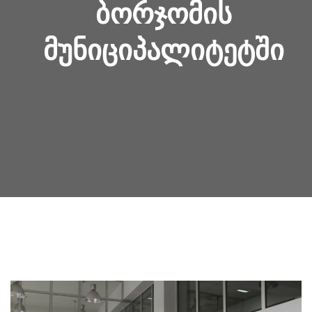
ᲑᲝᲠᲯᲝᲛᲘᲡ
ᲛᲣᲜᲘᲪᲘᲞᲐᲚᲘᲢᲔᲢᲨᲘ