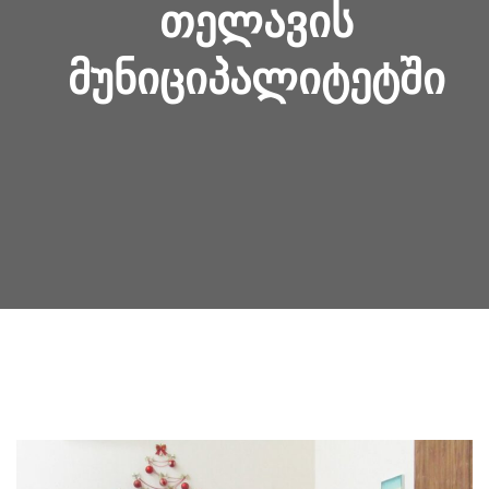
ᲗᲔᲚᲐᲕᲘᲡ
ᲛᲣᲜᲘᲪᲘᲞᲐᲚᲘᲢᲔᲢᲨᲘ