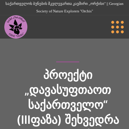
საქართველოს ბუნების მკვლევართა კავშირი „ორქისი" || Georgian
Society of Nature Explorers "Orchis"
ᲞᲠᲝᲔᲥᲢᲘ
„ᲓᲐᲕᲐᲡᲣᲤᲗᲐᲝᲗ
ᲡᲐᲥᲐᲠᲗᲕᲔᲚᲝ“
(IIIᲤᲐᲖᲐ) ᲨᲔᲮᲕᲔᲓᲠᲐ