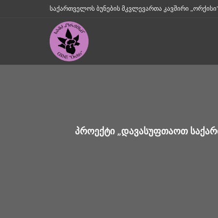
საქართველოს ბუნების მკვლევართა კავშირი „ორქისი" || Geo
ᲞᲠᲝᲔᲥᲢᲘ „ᲓᲐᲕᲐᲡᲣᲤᲗᲐᲝᲗ ᲡᲐᲥᲐᲠᲗ