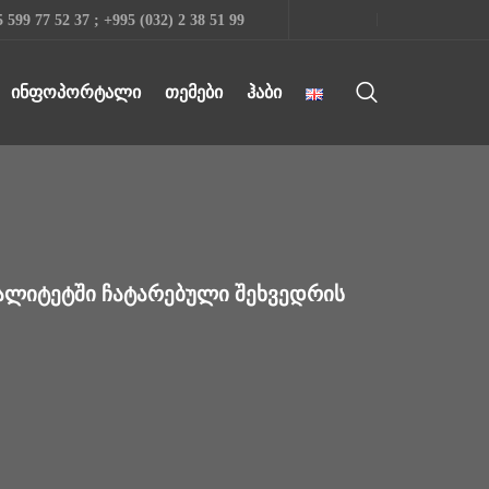
 599 77 52 37 ; +995 (032) 2 38 51 99
ᲘᲜᲤᲝᲞᲝᲠᲢᲐᲚᲘ
ᲗᲔᲛᲔᲑᲘ
ᲰᲐᲑᲘ
ᲞᲐᲚᲘᲢᲔᲢᲨᲘ ᲩᲐᲢᲐᲠᲔᲑᲣᲚᲘ ᲨᲔᲮᲕᲔᲓᲠᲘᲡ