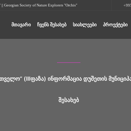
rgian Society of Nature Explorers "Orchis"
+995
ᲛᲗᲐᲕᲐᲠᲘ
ᲩᲕᲔᲜᲡ ᲨᲔᲡᲐᲮᲔᲑ
ᲡᲘᲐᲮᲚᲔᲔᲑᲘ
ᲞᲠᲝᲔᲥᲢᲔᲑᲘ
ᲕᲔᲚᲝ“ (IIIᲤᲐᲖᲐ) ᲘᲜᲤᲝᲠᲛᲐᲪᲘᲐ ᲓᲣᲨᲔᲗᲘᲡ ᲛᲣᲜᲘᲪᲘ
ᲨᲔᲡᲐᲮᲔᲑ