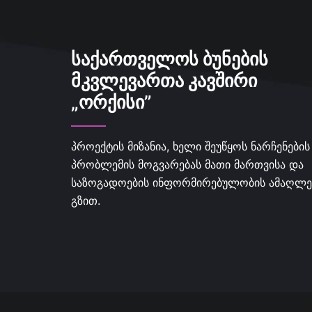
ᲡᲐᲥᲐᲠᲗᲕᲔᲚᲝᲡ ᲑᲣᲜᲔᲑᲘᲡ
ᲛᲙᲕᲚᲔᲕᲐᲠᲗᲐ ᲙᲐᲕᲨᲘᲠᲘ
„ᲝᲠᲥᲘᲡᲘ”
პროექტის მიზანია, ხელი შეუწყოს ნარჩენების
პრობლემის მოგვარებას მათი მართვისა და
საზოგადოების ინფორმირებულობის ამაღლე
გზით.