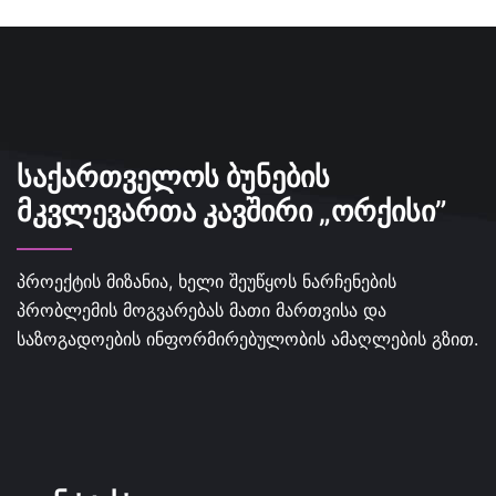
ᲡᲐᲥᲐᲠᲗᲕᲔᲚᲝᲡ ᲑᲣᲜᲔᲑᲘᲡ
ᲛᲙᲕᲚᲔᲕᲐᲠᲗᲐ ᲙᲐᲕᲨᲘᲠᲘ „ᲝᲠᲥᲘᲡᲘ”
პროექტის მიზანია, ხელი შეუწყოს ნარჩენების
პრობლემის მოგვარებას მათი მართვისა და
საზოგადოების ინფორმირებულობის ამაღლების გზით.