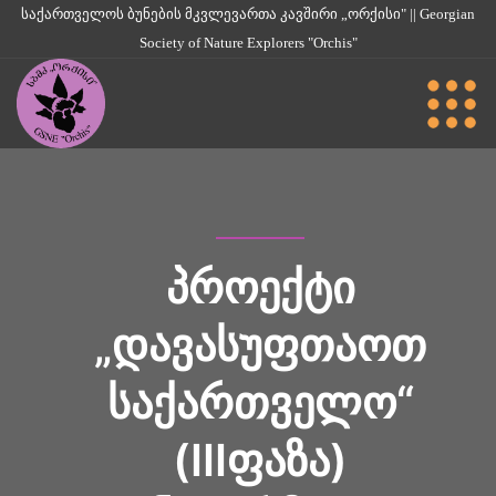
საქართველოს ბუნების მკვლევართა კავშირი „ორქისი" || Georgian
Society of Nature Explorers "Orchis"
ᲞᲠᲝᲔᲥᲢᲘ
„ᲓᲐᲕᲐᲡᲣᲤᲗᲐᲝᲗ
ᲡᲐᲥᲐᲠᲗᲕᲔᲚᲝ“
(IIIᲤᲐᲖᲐ)