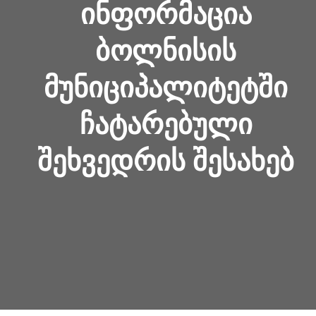
ᲘᲜᲤᲝᲠᲛᲐᲪᲘᲐ
ᲑᲝᲚᲜᲘᲡᲘᲡ
ᲛᲣᲜᲘᲪᲘᲞᲐᲚᲘᲢᲔᲢᲨᲘ
ᲩᲐᲢᲐᲠᲔᲑᲣᲚᲘ
ᲨᲔᲮᲕᲔᲓᲠᲘᲡ ᲨᲔᲡᲐᲮᲔᲑ