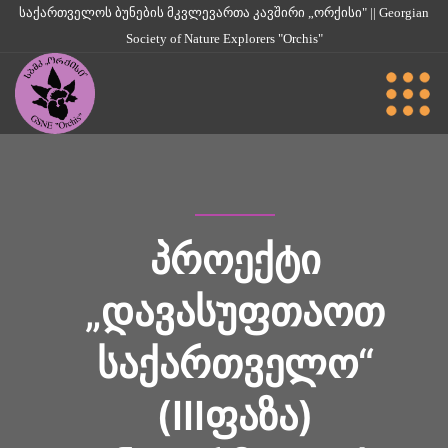
საქართველოს ბუნების მკვლევართა კავშირი „ორქისი" || Georgian
Society of Nature Explorers "Orchis"
ᲞᲠᲝᲔᲥᲢᲘ
„ᲓᲐᲕᲐᲡᲣᲤᲗᲐᲝᲗ
ᲡᲐᲥᲐᲠᲗᲕᲔᲚᲝ“
(IIIᲤᲐᲖᲐ)