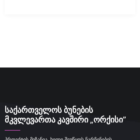
ᲡᲐᲥᲐᲠᲗᲕᲔᲚᲝᲡ ᲑᲣᲜᲔᲑᲘᲡ
ᲛᲙᲕᲚᲔᲕᲐᲠᲗᲐ ᲙᲐᲕᲨᲘᲠᲘ „ᲝᲠᲥᲘᲡᲘ”
პროექტის მიზანია, ხელი შეუწყოს ნარჩენების