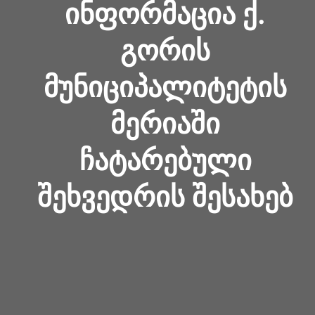
ᲘᲜᲤᲝᲠᲛᲐᲪᲘᲐ Ქ.
ᲒᲝᲠᲘᲡ
ᲛᲣᲜᲘᲪᲘᲞᲐᲚᲘᲢᲔᲢᲘᲡ
ᲛᲔᲠᲘᲐᲨᲘ
ᲩᲐᲢᲐᲠᲔᲑᲣᲚᲘ
ᲨᲔᲮᲕᲔᲓᲠᲘᲡ ᲨᲔᲡᲐᲮᲔᲑ