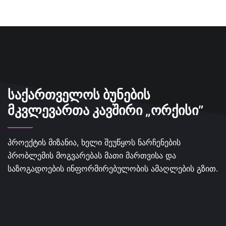
ᲡᲐᲥᲐᲠᲗᲕᲔᲚᲝᲡ ᲑᲣᲜᲔᲑᲘᲡ
ᲛᲙᲕᲚᲔᲕᲐᲠᲗᲐ ᲙᲐᲕᲨᲘᲠᲘ „ᲝᲠᲥᲘᲡᲘ”
პროექტის მიზანია, ხელი შეუწყოს ნარჩენების
პრობლემის მოგვარებას მათი მართვისა და
საზოგადოების ინფორმირებულობის ამაღლების გზით.