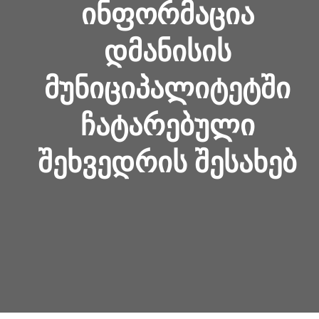
ᲘᲜᲤᲝᲠᲛᲐᲪᲘᲐ
ᲓᲛᲐᲜᲘᲡᲘᲡ
ᲛᲣᲜᲘᲪᲘᲞᲐᲚᲘᲢᲔᲢᲨᲘ
ᲩᲐᲢᲐᲠᲔᲑᲣᲚᲘ
ᲨᲔᲮᲕᲔᲓᲠᲘᲡ ᲨᲔᲡᲐᲮᲔᲑ