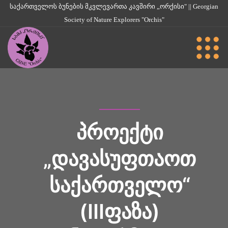
საქართველოს ბუნების მკვლევართა კავშირი „ორქისი" || Georgian
Society of Nature Explorers "Orchis"
ᲞᲠᲝᲔᲥᲢᲘ
„ᲓᲐᲕᲐᲡᲣᲤᲗᲐᲝᲗ
ᲡᲐᲥᲐᲠᲗᲕᲔᲚᲝ“
(IIIᲤᲐᲖᲐ)