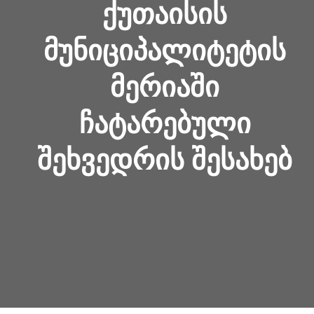
ᲥᲣᲗᲐᲘᲡᲘᲡ
ᲛᲣᲜᲘᲪᲘᲞᲐᲚᲘᲢᲔᲢᲘᲡ
ᲛᲔᲠᲘᲐᲨᲘ
ᲩᲐᲢᲐᲠᲔᲑᲣᲚᲘ
ᲨᲔᲮᲕᲔᲓᲠᲘᲡ ᲨᲔᲡᲐᲮᲔᲑ