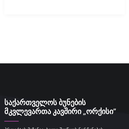
ᲡᲐᲥᲐᲠᲗᲕᲔᲚᲝᲡ ᲑᲣᲜᲔᲑᲘᲡ
ᲛᲙᲕᲚᲔᲕᲐᲠᲗᲐ ᲙᲐᲕᲨᲘᲠᲘ „ᲝᲠᲥᲘᲡᲘ”