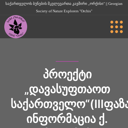
საქართველოს ბუნების მკვლევართა კავშირი „ორქისი" || Georgian
Society of Nature Explorers "Orchis"
ᲞᲠᲝᲔᲥᲢᲘ
„ᲓᲐᲕᲐᲡᲣᲤᲗᲐᲝᲗ
ᲡᲐᲥᲐᲠᲗᲕᲔᲚᲝ“(IIIᲤᲐᲖ
ᲘᲜᲤᲝᲠᲛᲐᲪᲘᲐ Ქ.