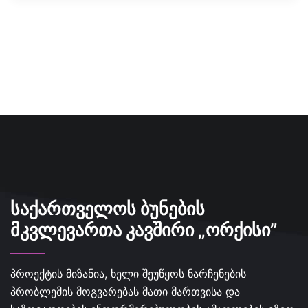
ᲡᲐᲥᲐᲠᲗᲕᲔᲚᲝᲡ ᲑᲣᲜᲔᲑᲘᲡ
ᲛᲙᲕᲚᲔᲕᲐᲠᲗᲐ ᲙᲐᲕᲨᲘᲠᲘ „ᲝᲠᲥᲘᲡᲘ”
პროექტის მიზანია, ხელი შეუწყოს ნარჩენების
პრობლემის მოგვარებას მათი მართვისა და