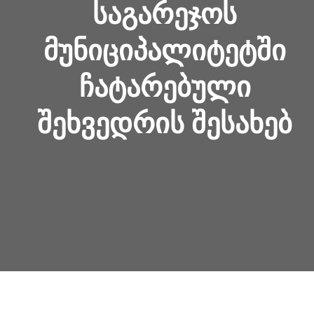
ᲡᲐᲒᲐᲠᲔᲯᲝᲡ
ᲛᲣᲜᲘᲪᲘᲞᲐᲚᲘᲢᲔᲢᲨᲘ
ᲩᲐᲢᲐᲠᲔᲑᲣᲚᲘ
ᲨᲔᲮᲕᲔᲓᲠᲘᲡ ᲨᲔᲡᲐᲮᲔᲑ