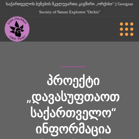
საქართველოს ბუნების მკვლევართა კავშირი „ორქისი" || Georgian
Society of Nature Explorers "Orchis"
ᲞᲠᲝᲔᲥᲢᲘ
„ᲓᲐᲕᲐᲡᲣᲤᲗᲐᲝᲗ
ᲡᲐᲥᲐᲠᲗᲕᲔᲚᲝ“
ᲘᲜᲤᲝᲠᲛᲐᲪᲘᲐ