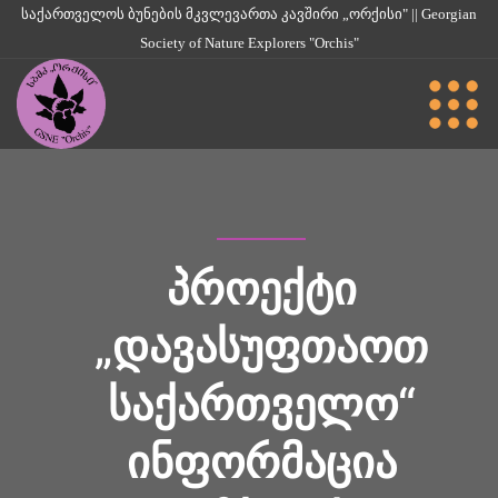
საქართველოს ბუნების მკვლევართა კავშირი „ორქისი" || Georgian
Society of Nature Explorers "Orchis"
ᲞᲠᲝᲔᲥᲢᲘ
„ᲓᲐᲕᲐᲡᲣᲤᲗᲐᲝᲗ
ᲡᲐᲥᲐᲠᲗᲕᲔᲚᲝ“
ᲘᲜᲤᲝᲠᲛᲐᲪᲘᲐ