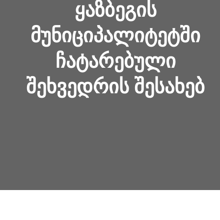
ᲧᲐᲖᲑᲔᲒᲘᲡ
ᲛᲣᲜᲘᲪᲘᲞᲐᲚᲘᲢᲔᲢᲨᲘ
ᲩᲐᲢᲐᲠᲔᲑᲣᲚᲘ
ᲨᲔᲮᲕᲔᲓᲠᲘᲡ ᲨᲔᲡᲐᲮᲔᲑ