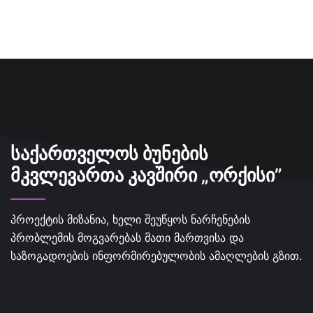
ᲡᲐᲥᲐᲠᲗᲕᲔᲚᲝᲡ ᲑᲣᲜᲔᲑᲘᲡ
ᲛᲙᲕᲚᲔᲕᲐᲠᲗᲐ ᲙᲐᲕᲨᲘᲠᲘ „ᲝᲠᲥᲘᲡᲘ”
პროექტის მიზანია, ხელი შეუწყოს ნარჩენების
პრობლემის მოგვარებას მათი მართვისა და
საზოგადოების ინფორმირებულობის ამაღლების გზით.