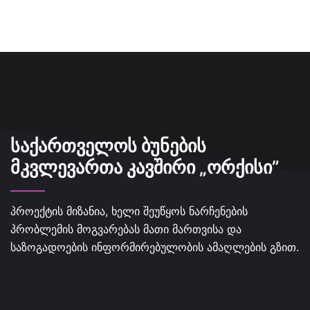
ᲡᲐᲥᲐᲠᲗᲕᲔᲚᲝᲡ ᲑᲣᲜᲔᲑᲘᲡ
ᲛᲙᲕᲚᲔᲕᲐᲠᲗᲐ ᲙᲐᲕᲨᲘᲠᲘ „ᲝᲠᲥᲘᲡᲘ”
პროექტის მიზანია, ხელი შეუწყოს ნარჩენების
პრობლემის მოგვარებას მათი მართვისა და
საზოგადოების ინფორმირებულობის ამაღლების გზით.