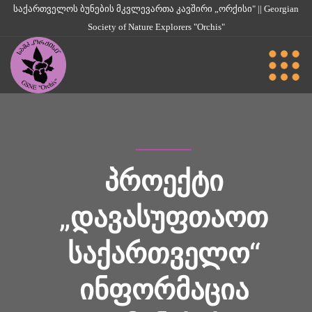
საქართველოს ბუნების მკვლევართა კავშირი „ორქისი" || Georgian
Society of Nature Explorers "Orchis"
ᲞᲠᲝᲔᲥᲢᲘ
„ᲓᲐᲕᲐᲡᲣᲤᲗᲐᲝᲗ
ᲡᲐᲥᲐᲠᲗᲕᲔᲚᲝ“
ᲘᲜᲤᲝᲠᲛᲐᲪᲘᲐ