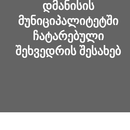
ᲓᲛᲐᲜᲘᲡᲘᲡ
ᲛᲣᲜᲘᲪᲘᲞᲐᲚᲘᲢᲔᲢᲨᲘ
ᲩᲐᲢᲐᲠᲔᲑᲣᲚᲘ
ᲨᲔᲮᲕᲔᲓᲠᲘᲡ ᲨᲔᲡᲐᲮᲔᲑ